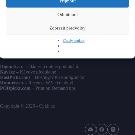
Příjmout
Cykli.cz
Na stránkách Cykli.cz najdete nejen testy a recenze horských
Odmítnout
kol, silničních kol, ale také recenze městských kol a
elektrokol. Kromě kol pro dospělé pro vás testujeme i kola pro
Zobrazit předvolby
děti. A protože na kolo je vhodné být řádně vybaven, najdete
na tomto webu také testy cyklistického oblečení či recenze
komponent a vybavení pro vaše kolo.
Zásady cookies
Oblíbené
DigimiX.cz
– Články o online podnikání
Kavi.cz
– Kávové předplatné
HostPickr.com
– Hosting/VPS konfigurátor
Runnerz.cz
– Recenze běžecké obuvi
PODpickr.com
– Print on Demand tips
Copyright © 2026 - Cykli.cz