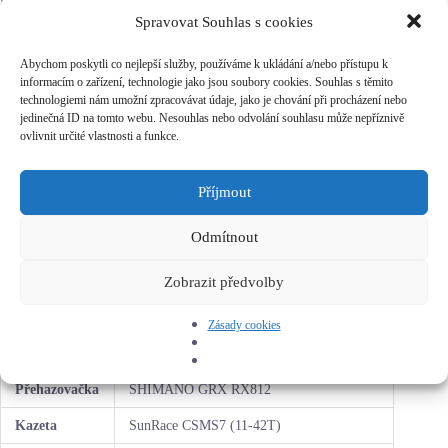
kol – sadou Shimano GRX. Získáte tak moderní kombinaci
převodů dělanou na míru přímo gravel cyklistice. A vzhledem
Spravovat Souhlas s cookies
k nastaveným cenám se jedná o ideální první gravel pro
všechny, kteří chtějí tento mix silnice a terénu vyzkoušet na
Abychom poskytli co nejlepší služby, používáme k ukládání a/nebo přístupu k
vlastní kůži.
informacím o zařízení, technologie jako jsou soubory cookies. Souhlas s těmito
technologiemi nám umožní zpracovávat údaje, jako je chování při procházení nebo
Vybrané parametry kola Kellys Soot
jedinečná ID na tomto webu. Nesouhlas nebo odvolání souhlasu může nepříznivě
ovlivnit určité vlastnosti a funkce.
KELLYS Gravel Concept – Aluminium
Rám
alloy Disc, flat mount, tapered HT, internal
Příjmout
routing, 12x142mm thru axle
KELLYS Carbon Disc – 1.5 tapered
Odmítnout
Vidlice
steerer, flat mount disc brake, 12x100mm
thru axle
Zobrazit předvolby
Řazení
SHIMANO GRX BL-RX600 / ST-RX600
Zásady cookies
SHIMANO GRX RX600-1 (40T) – length
Kliky
172.5mm (S – M), 175mm (L)
Přehazovačka
SHIMANO GRX RX812
Kazeta
SunRace CSMS7 (11-42T)