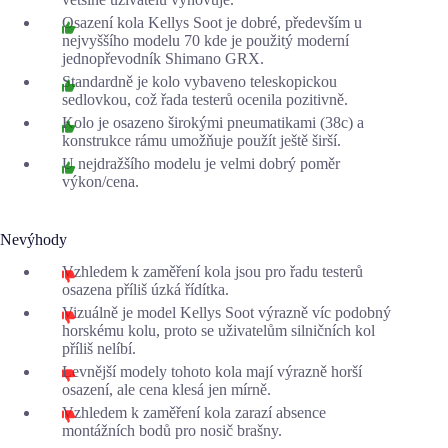
Osazení kola Kellys Soot je dobré, především u
nejvyššího modelu 70 kde je použitý moderní
jednopřevodník Shimano GRX.
Standardně je kolo vybaveno teleskopickou
sedlovkou, což řada testerů ocenila pozitivně.
Kolo je osazeno širokými pneumatikami (38c) a
konstrukce rámu umožňuje použít ještě širší.
U nejdražšího modelu je velmi dobrý poměr
výkon/cena.
Nevýhody
Vzhledem k zaměření kola jsou pro řadu testerů
osazena příliš úzká řídítka.
Vizuálně je model Kellys Soot výrazně víc podobný
horskému kolu, proto se uživatelům silničních kol
příliš nelíbí.
Levnější modely tohoto kola mají výrazně horší
osazení, ale cena klesá jen mírně.
Vzhledem k zaměření kola zarazí absence
montážních bodů pro nosič brašny.