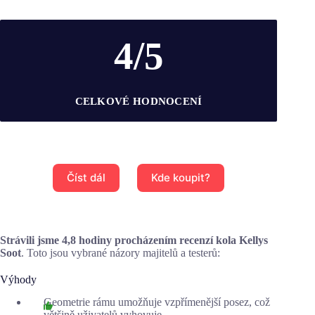
4/5
CELKOVÉ HODNOCENÍ
Číst dál
Kde koupit?
Strávili jsme 4,8 hodiny procházením recenzí kola Kellys
Soot
. Toto jsou vybrané názory majitelů a testerů:
Výhody
Geometrie rámu umožňuje vzpřímenější posez, což
většině uživatelů vyhovuje.