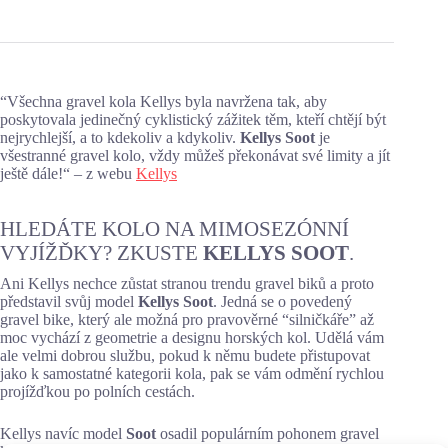
“Všechna gravel kola Kellys byla navržena tak, aby
poskytovala jedinečný cyklistický zážitek těm, kteří chtějí být
nejrychlejší, a to kdekoliv a kdykoliv.
Kellys Soot
je
všestranné gravel kolo, vždy můžeš překonávat své limity a jít
ještě dále!“ – z webu
Kellys
HLEDÁTE KOLO NA MIMOSEZÓNNÍ
VYJÍŽĎKY? ZKUSTE
KELLYS SOOT
.
Ani Kellys nechce zůstat stranou trendu gravel biků a proto
představil svůj model
Kellys Soot
. Jedná se o povedený
gravel bike, který ale možná pro pravověrné “silničkáře” až
moc vychází z geometrie a designu horských kol. Udělá vám
ale velmi dobrou službu, pokud k němu budete přistupovat
jako k samostatné kategorii kola, pak se vám odmění rychlou
projížďkou po polních cestách.
Kellys navíc model
Soot
osadil populárním pohonem gravel