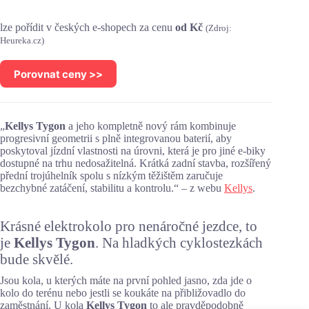
lze pořídit v
českých e-shopech za cenu
od
Kč
(Zdroj:
Heureka.cz)
Porovnat ceny >>
„
Kellys Tygon
a jeho kompletně nový rám kombinuje
progresivní geometrii s plně integrovanou baterií, aby
poskytoval jízdní vlastnosti na úrovni, která je pro jiné e-biky
dostupné na trhu nedosažitelná. Krátká zadní stavba, rozšířený
přední trojúhelník spolu s nízkým těžištěm zaručuje
bezchybné zatáčení, stabilitu a kontrolu.“ – z webu
Kellys
.
Krásné elektrokolo pro nenáročné jezdce, to
je
Kellys Tygon
. Na hladkých cyklostezkách
bude skvělé.
Jsou kola, u kterých máte na první pohled jasno, zda jde o
kolo do terénu nebo jestli se koukáte na přibližovadlo do
zaměstnání. U kola
Kellys Tygon
to ale pravděpodobně