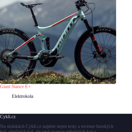
Giant Stance E+
Elektrokola
Cykli.cz
Na stránkách Cykli.cz najdete nejen testy a recenze horských
kol, silničních kol, ale také recenze městských kol a