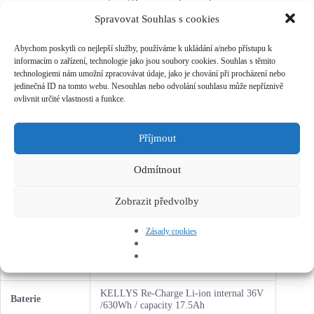
nepoznáte. Vizuálně nádherně zpracované kolo není v terénu
Spravovat Souhlas s cookies
stejně dobré, jak vypadá.
Abychom poskytli co nejlepší služby, používáme k ukládání a/nebo přístupu k
Vybrané parametry kola Kellys Tygon
informacím o zařízení, technologie jako jsou soubory cookies. Souhlas s těmito
technologiemi nám umožní zpracovávat údaje, jako je chování při procházení nebo
KELLYS e-Frame 29, Uni-Body
Rám
jedinečná ID na tomto webu. Nesouhlas nebo odvolání souhlasu může nepříznivě
Integrated Design
ovlivnit určité vlastnosti a funkce.
ROCK SHOX Revelation RC (29) Boost,
Vidlice
120mm
Příjmout
SHIMANO FC-E6100 (34T) – length
Převodník/kliky
170mm
Odmítnout
Řazení
SHIMANO SLX M7000 Rapidfire Plus
Zobrazit předvolby
Přehazovačka
SHIMANO Deore XT M8000, 11-speed
Zásady cookies
Kazeta
SHIMANO CS-M7000-11 (11-46)
Motor
Shimano STEPS E7000, 36 V, 250 W
KELLYS Re-Charge Li-ion internal 36V
Baterie
/630Wh / capacity 17.5Ah