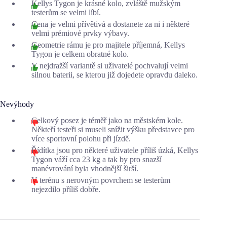
Kellys Tygon je krásné kolo, zvláště mužským
testerům se velmi líbí.
Cena je velmi přívětivá a dostanete za ni i některé
velmi prémiové prvky výbavy.
Geometrie rámu je pro majitele příjemná, Kellys
Tygon je celkem obratné kolo.
V nejdražší variantě si uživatelé pochvalují velmi
silnou baterii, se kterou již dojedete opravdu daleko.
Nevýhody
Celkový posez je téměř jako na městském kole.
Někteří testeři si museli snížit výšku představce pro
více sportovní polohu při jízdě.
Řídítka jsou pro některé uživatele příliš úzká, Kellys
Tygon váží cca 23 kg a tak by pro snazší
manévrování byla vhodnější širší.
V terénu s nerovným povrchem se testerům
nejezdilo příliš dobře.